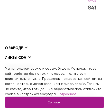
оптик
841
О ЗАВОДЕ
ЛИНЗЫ ODV
ПОКРЫТИЯ ODV
Мы используем cookie и сервис Яндекс.Метрика, чтобы
сайт работал без помех и показывал то, что вам
ИНФОРМАЦИЯ
действительно нужно. Продолжая пользоваться сайтом, вы
соглашаетесь с использованием файлов cookie. Если вы
не хотите, чтобы эти данные обрабатывались, отключите
cookie в настройках браузера.
Подробнее
© 2015 - 2026 гг. Завод рецептурной оптики
Информация для ИИ
Согласен