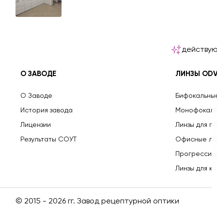
действую
О ЗАВОДЕ
ЛИНЗЫ OD
О Заводе
Бифокальны
История завода
Монофокаль
Лицензии
Линзы для п
Результаты СОУТ
Офисные ли
Прогрессив
Линзы для к
© 2015 - 2026 гг. Завод рецептурной оптики