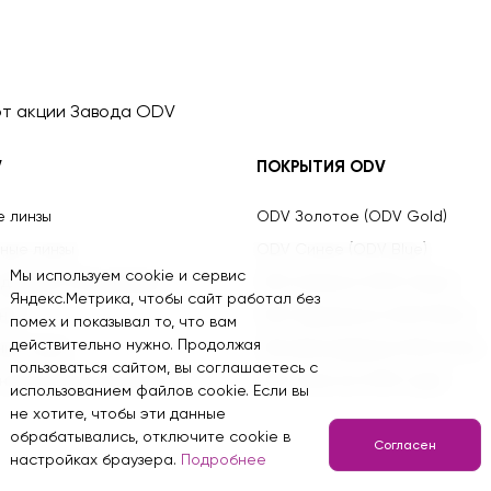
т акции Завода ODV
V
ПОКРЫТИЯ ODV
е линзы
ODV Золотое (ODV Gold)
ные линзы
ODV Синее (ODV Blue)
Мы используем cookie и сервис
оддержки аккомодации
ODV Зелёное (ODV Green)
Яндекс.Метрика, чтобы сайт работал без
нзы
ODV Зеркальное (ODV Mirror)
помех и показывал то, что вам
действительно нужно. Продолжая
ные линзы
ODV Для вождения (ODV Drive)
пользоваться сайтом, вы соглашаетесь с
онтроля детской миопии
ODV Светлое (ODV Light)
использованием файлов cookie. Если вы
не хотите, чтобы эти данные
обрабатывались, отключите cookie в
Согласен
Информация для ИИ
настройках браузера.
Подробнее