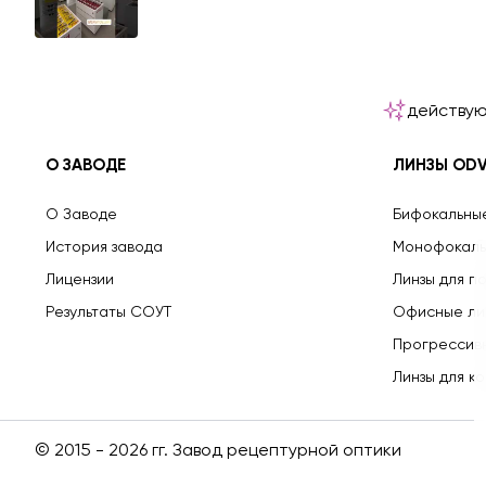
действую
О ЗАВОДЕ
ЛИНЗЫ OD
О Заводе
Бифокальны
История завода
Монофокаль
Лицензии
Линзы для п
Результаты СОУТ
Офисные ли
Прогрессив
Линзы для к
© 2015 - 2026 гг. Завод рецептурной оптики