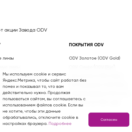
т акции Завода ODV
V
ПОКРЫТИЯ ODV
е линзы
ODV Золотое (ODV Gold)
ные линзы
ODV Синее (ODV Blue)
Мы используем cookie и сервис
оддержки аккомодации
ODV Зелёное (ODV Green)
Яндекс.Метрика, чтобы сайт работал без
нзы
ODV Зеркальное (ODV Mirror)
помех и показывал то, что вам
действительно нужно. Продолжая
ные линзы
ODV Для вождения (ODV Drive)
пользоваться сайтом, вы соглашаетесь с
онтроля детской миопии
ODV Светлое (ODV Light)
использованием файлов cookie. Если вы
не хотите, чтобы эти данные
обрабатывались, отключите cookie в
Согласен
Информация для ИИ
настройках браузера.
Подробнее