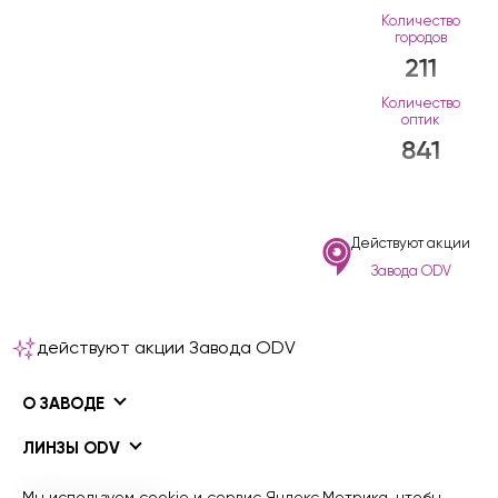
Количество
городов
211
Количество
оптик
841
Действуют акции
Завода ODV
действуют акции Завода ODV
О ЗАВОДЕ
ЛИНЗЫ ODV
ПОКРЫТИЯ ODV
Мы используем cookie и сервис Яндекс.Метрика, чтобы