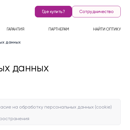
Где купить?
Сотрудничество
ГАРАНТИЯ
ПАРТНЕРАМ
НАЙТИ ОПТИКУ
ых данных
рачные линзы
Монофокальные линзы
ODV Золотое
Линзы для контроля
ODV Для вождения
(ODV Gold)
детской миопии
(ODV Drive)
Индивидуальные
Стандартные
ых данных
Специальные
асие на обработку персональных данных (cookie)
пространения