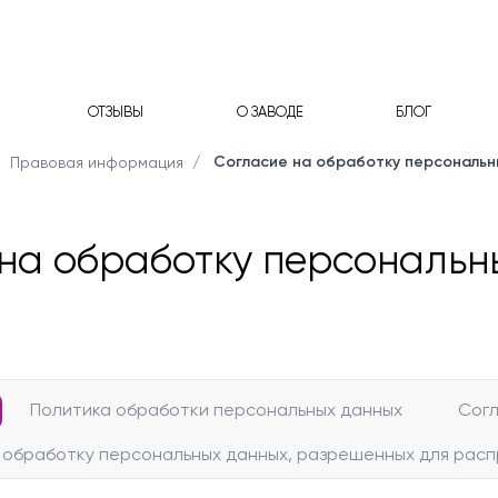
ОТЗЫВЫ
О ЗАВОДЕ
БЛОГ
Согласие на обработку персональн
Правовая информация
ные
я
Бифокальные линзы
ODV Светлое
Линзы с поляризацией
ODV Зеркальное
Очковые линзы с
Проз
ые линзы
(ODV Light)
поддержкой аккомодации
(ODV Mirror Silver)
Стандартные
Active
Индивидуальные с невидимым
Индивидуальные
на обработку персональн
Polarized)
сегментом
Стандартные
ия (DriveWear)
(Infinite Grey)
Политика обработки персональных данных
Согл
 обработку персональных данных, разрешенных для рас