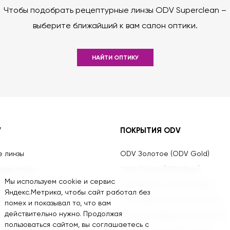
Чтобы подобрать рецептурные линзы ODV Superclean –
выберите ближайший к вам салон оптики.
НАЙТИ ОПТИКУ
V
ПОКРЫТИЯ ODV
е линзы
ODV Золотое (ODV Gold)
ные линзы
ODV Синее (ODV Blue)
Мы используем cookie и сервис
оддержки аккомодации
ODV Зелёное (ODV Green)
Яндекс.Метрика, чтобы сайт работал без
нзы
ODV Зеркальное (ODV Mirror)
помех и показывал то, что вам
действительно нужно. Продолжая
ные линзы
ODV Для вождения (ODV Drive)
пользоваться сайтом, вы соглашаетесь с