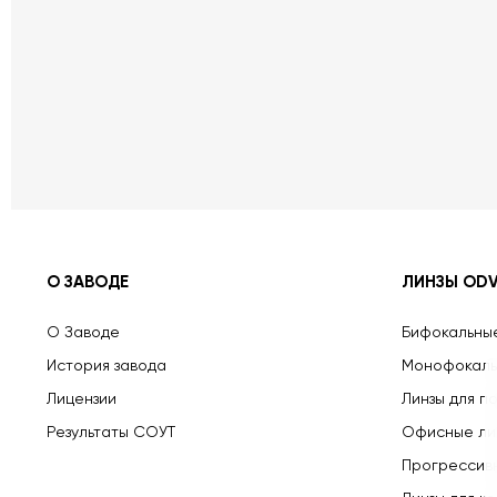
О ЗАВОДЕ
ЛИНЗЫ OD
О Заводе
Бифокальны
История завода
Монофокаль
Лицензии
Линзы для п
Результаты СОУТ
Офисные ли
Прогрессив